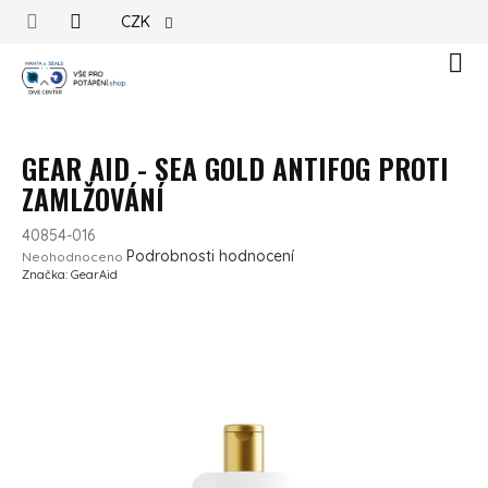
Přejít na obsah
CZK
Náku
GEAR AID - SEA GOLD ANTIFOG PROTI
ZAMLŽOVÁNÍ
40854-016
Průměrné hodnocení produktu je 0,0 z 5 hvězdiček.
Podrobnosti hodnocení
Neohodnoceno
Značka:
GearAid