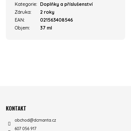
Kategorie
:
Doplňky a příslušenství
Záruka
:
2 roky
EAN
:
021563408546
Objem
:
37 ml
ZÁPATÍ
KONTAKT
obchod
@
dcmanta.cz
607 056 917