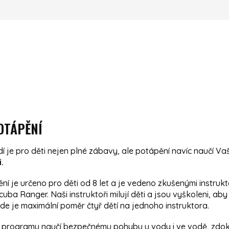
OTÁPĚNÍ
í je pro děti nejen plné zábavy, ale potápění navíc naučí Va
i.
í je určeno pro děti od 8 let a je vedeno zkušenými instruktor
ba Ranger. Naši instruktoři milují děti a jsou vyškoleni, aby
kde je maximální poměr čtyř dětí na jednoho instruktora.
 programu naučí bezpečnému pohybu u vody i ve vodě, zdokon