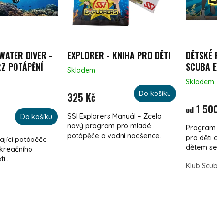
WATER DIVER -
EXPLORER - KNIHA PRO DĚTI
DĚTSKÉ 
RZ POTÁPĚNÍ
SCUBA 
Skladem
Skladem
Do košíku
325 Kč
1 500
od
SSI Explorers Manuál – Zcela
Do košíku
nový program pro mladé
Program 
potápěče a vodní nadšence.
pro děti 
ající potápěče
dětem se.
ekreačního
i...
Klub Scu
OVLÁDACÍ