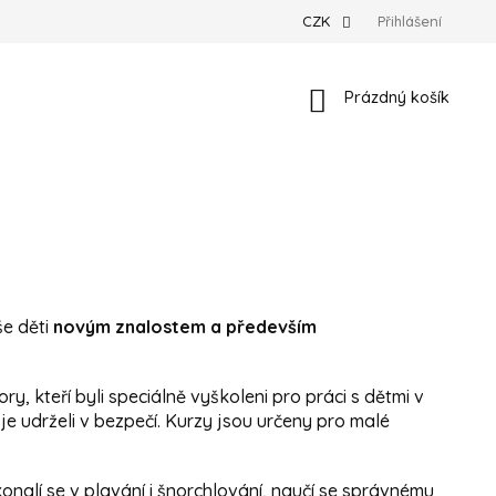
CZK
Přihlášení
Nákupní košík
Prázdný košík
še děti
novým znalostem a především
y, kteří byli speciálně vyškoleni pro práci s dětmi v
 je udrželi v bezpečí. Kurzy jsou určeny pro malé
alí se v plavání i šnorchlování, naučí se správnému