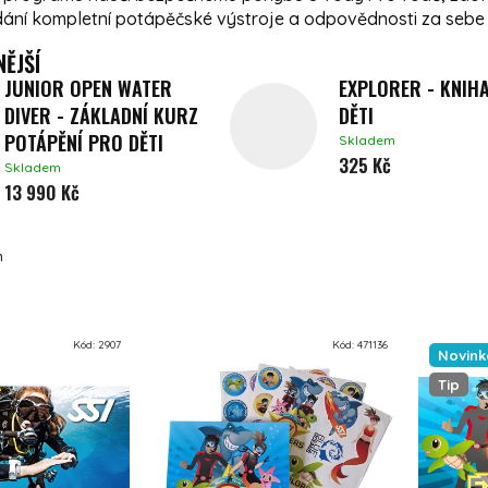
dání kompletní potápěčské výstroje a odpovědnosti za se
ĚJŠÍ
JUNIOR OPEN WATER
EXPLORER - KNIH
DIVER - ZÁKLADNÍ KURZ
DĚTI
POTÁPĚNÍ PRO DĚTI
Skladem
325 Kč
Skladem
13 990 Kč
m
UKTŮ
Kód:
2907
Kód:
471136
Novink
Tip