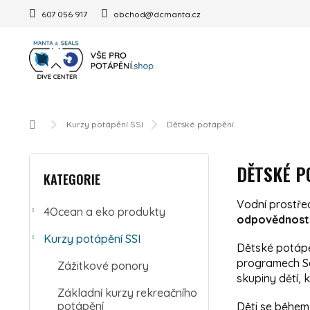
Přejít na obsah
607 056 917
obchod@dcmanta.cz
Domů
Kurzy potápění SSI
Dětské potápění
POSTRANNÍ PANEL
Přeskočit kategorie
DĚTSKÉ P
KATEGORIE
Vodní prostřed
4Ocean a eko produkty
odpovědnost
Kurzy potápění SSI
Dětské potápěn
programech Scu
Zážitkové ponory
skupiny dětí, 
Základní kurzy rekreačního
potápění
Děti se během