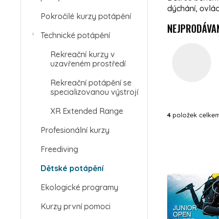
dýchání, ovlá
Pokročilé kurzy potápění
NEJPRODÁVAN
Technické potápění
Rekreační kurzy v
uzavřeném prostředí
Rekreační potápění se
specializovanou výstrojí
XR Extended Range
4
položek celke
Profesionální kurzy
VÝPIS PROD
Freediving
Dětské potápění
Ekologické programy
Kurzy první pomoci