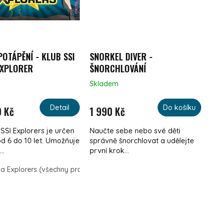
POTÁPĚNÍ - KLUB SSI
SNORKEL DIVER -
EXPLORER
ŠNORCHLOVÁNÍ
Skladem
Detail
Do košíku
 Kč
1 990 Kč
SSI Explorers je určen
Naučte sebe nebo své děti
od 6 do 10 let. Umožňuje
správně šnorchlovat a udělejte
..
první krok...
ba Explorers (všechny programy)
Blue Ocean Explorer
Snorkel 
 PRVKY VÝPISU