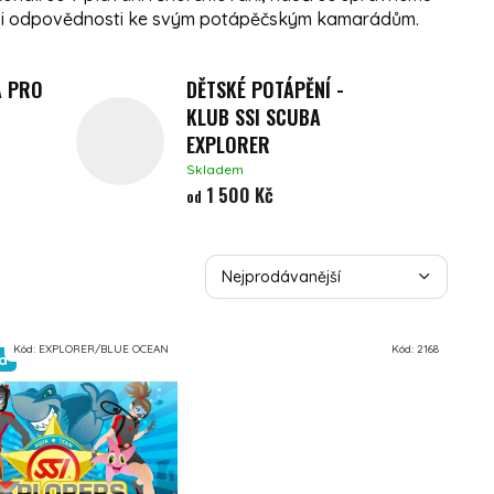
be i odpovědnosti ke svým potápěčským kamarádům.
A PRO
DĚTSKÉ POTÁPĚNÍ -
KLUB SSI SCUBA
EXPLORER
Skladem
1 500 Kč
od
ŘAZENÍ PRODUKTŮ
Nejprodávanější
Nejlevnější
Kód:
EXPLORER/BLUE OCEAN
Kód:
2168
a
Nejdražší
Abecedně