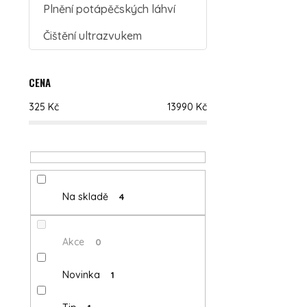
Plnění potápěčských láhví
Čištění ultrazvukem
CENA
325
Kč
13990
Kč
Na skladě
4
Akce
0
Novinka
1