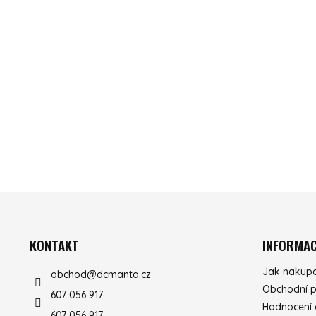
ZÁPATÍ
KONTAKT
INFORMAC
Jak nakup
obchod
@
dcmanta.cz
Obchodní 
607 056 917
Hodnocení
607 056 917