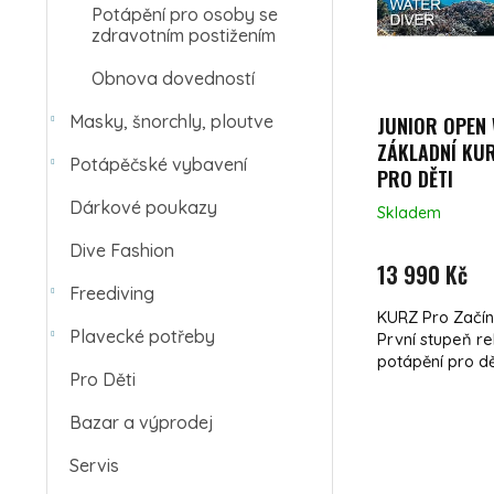
Potápění pro osoby se
zdravotním postižením
Obnova dovedností
Masky, šnorchly, ploutve
JUNIOR OPEN 
ZÁKLADNÍ KU
Potápěčské vybavení
PRO DĚTI
Dárkové poukazy
Skladem
Dive Fashion
13 990 Kč
Freediving
KURZ Pro Začín
Plavecké potřeby
První stupeň r
potápění pro dět
Pro Děti
Bazar a výprodej
Servis