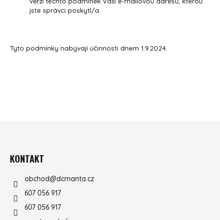
verzi těchto podmínek Vaši e-mailovou adresu, kterou
jste správci poskytl/a.
Tyto podmínky nabývají účinnosti dnem 1.9.2024.
ZÁPATÍ
KONTAKT
obchod
@
dcmanta.cz
607 056 917
607 056 917