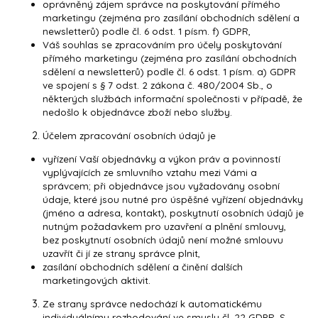
oprávněný zájem správce na poskytování přímého
marketingu (zejména pro zasílání obchodních sdělení a
newsletterů) podle čl. 6 odst. 1 písm. f) GDPR,
Váš souhlas se zpracováním pro účely poskytování
přímého marketingu (zejména pro zasílání obchodních
sdělení a newsletterů) podle čl. 6 odst. 1 písm. a) GDPR
ve spojení s § 7 odst. 2 zákona č. 480/2004 Sb., o
některých službách informační společnosti v případě, že
nedošlo k objednávce zboží nebo služby.
Účelem zpracování osobních údajů je
vyřízení Vaší objednávky a výkon práv a povinností
vyplývajících ze smluvního vztahu mezi Vámi a
správcem; při objednávce jsou vyžadovány osobní
údaje, které jsou nutné pro úspěšné vyřízení objednávky
(jméno a adresa, kontakt), poskytnutí osobních údajů je
nutným požadavkem pro uzavření a plnění smlouvy,
bez poskytnutí osobních údajů není možné smlouvu
uzavřít či jí ze strany správce plnit,
zasílání obchodních sdělení a činění dalších
marketingových aktivit.
Ze strany správce nedochází k automatickému
individuálnímu rozhodování ve smyslu čl. 22 GDPR. S