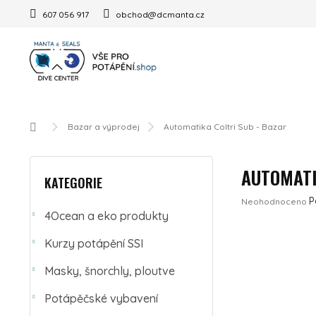
Přejít na obsah
607 056 917
obchod@dcmanta.cz
Domů
Bazar a výprodej
Automatika Coltri Sub - Bazar
POSTRANNÍ PANEL
Přeskočit kategorie
AUTOMATI
KATEGORIE
Průměrné hodnoc
P
Neohodnoceno
4Ocean a eko produkty
Kurzy potápění SSI
Masky, šnorchly, ploutve
Potápěčské vybavení