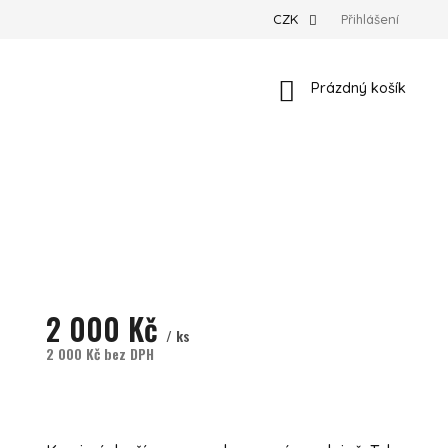
CZK
Přihlášení
Nákupní košík
Prázdný košík
2 000 Kč
/ ks
2 000 Kč bez DPH
Měrná cena:
Momentálně nedostupné