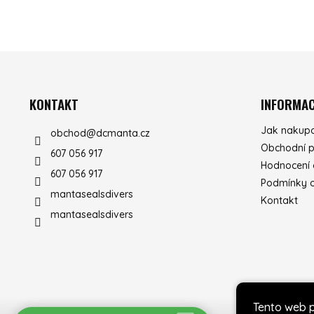
ZÁPATÍ
KONTAKT
INFORMAC
Jak nakup
obchod
@
dcmanta.cz
Obchodní 
607 056 917
Hodnocení
607 056 917
Podmínky o
mantasealsdivers
Kontakt
mantasealsdivers
Tento web 