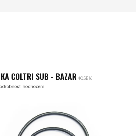
KA COLTRI SUB - BAZAR
4OSB16
ení produktu je 0,0 z 5 hvězdiček.
odrobnosti hodnocení