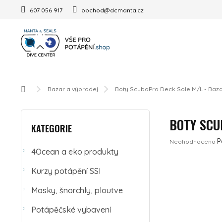
Přejít na obsah
607 056 917
obchod@dcmanta.cz
Domů
Bazar a výprodej
Boty ScubaPro Deck Sole M/L - Baz
POSTRANNÍ PANEL
Přeskočit kategorie
BOTY SCU
KATEGORIE
Průměrné hodnoc
P
Neohodnoceno
4Ocean a eko produkty
Kurzy potápění SSI
Masky, šnorchly, ploutve
Potápěčské vybavení