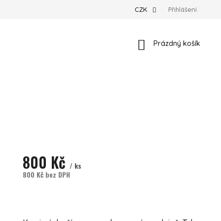
CZK
Přihlášení
Nákupní košík
Prázdný košík
800 Kč
/ ks
800 Kč bez DPH
Měrná cena:
Momentálně nedostupné