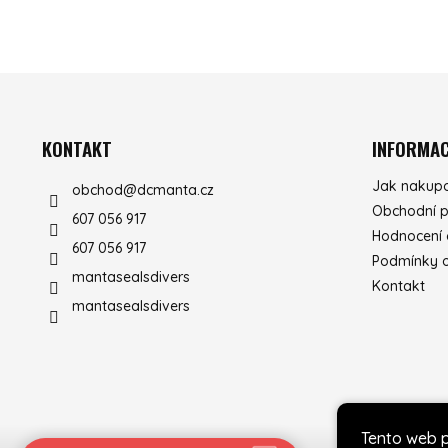
ZÁPATÍ
KONTAKT
INFORMAC
Jak nakup
obchod
@
dcmanta.cz
Obchodní 
607 056 917
Hodnocení
607 056 917
Podmínky o
mantasealsdivers
Kontakt
mantasealsdivers
Tento web 