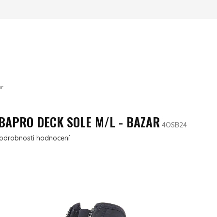
ar
BAPRO DECK SOLE M/L - BAZAR
4OSB24
ení produktu je 0,0 z 5 hvězdiček.
odrobnosti hodnocení