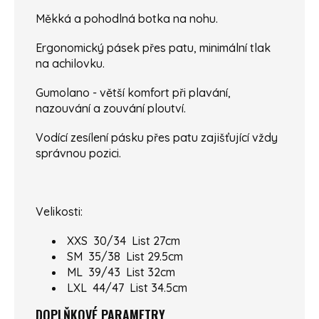
Měkká a pohodlná botka na nohu.
Ergonomický pásek přes patu, minimální tlak
na achilovku.
Gumolano - větší komfort při plavání,
nazouvání a zouvání ploutví.
Vodící zesílení pásku přes patu zajišťující vždy
správnou pozici.
Velikosti:
XXS 30/34 List 27cm
SM 35/38 List 29.5cm
ML 39/43 List 32cm
LXL 44/47 List 34.5cm
DOPLŇKOVÉ PARAMETRY