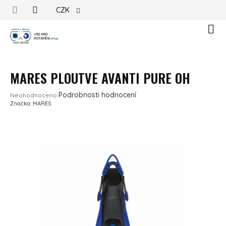
Přejít na obsah
CZK
Náku
MARES PLOUTVE AVANTI PURE OH
Průměrné hodnocení produktu je 0,0 z 5 hvězdiček.
Podrobnosti hodnocení
Neohodnoceno
Značka:
MARES