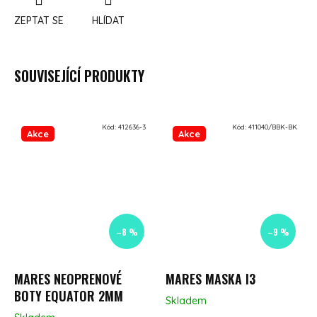
ZEPTAT SE
HLÍDAT
SOUVISEJÍCÍ PRODUKTY
Kód:
412636-3
Kód:
411040/BBK-BK
Akce
Akce
–8 %
–9 %
MARES NEOPRENOVÉ
MARES MASKA I3
BOTY EQUATOR 2MM
Skladem