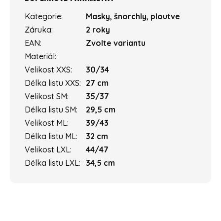
Kategorie
:
Masky, šnorchly, ploutve
Záruka
:
2 roky
EAN
:
Zvolte variantu
Materiál
:
Velikost XXS
:
30/34
Délka listu XXS
:
27 cm
Velikost SM
:
35/37
Délka listu SM
:
29,5 cm
Velikost ML
:
39/43
Délka listu ML
:
32 cm
Velikost LXL
:
44/47
Délka listu LXL
:
34,5 cm