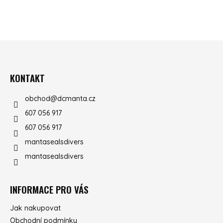
ZÁPATÍ
KONTAKT
obchod
@
dcmanta.cz
607 056 917
607 056 917
mantasealsdivers
mantasealsdivers
INFORMACE PRO VÁS
Jak nakupovat
Obchodní podmínky