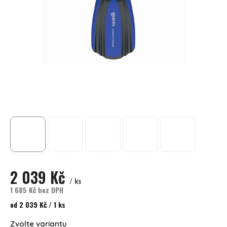
2 039 Kč
/ ks
1 685 Kč bez DPH
Měrná cena:
od 2 039 Kč / 1 ks
Zvolte variantu