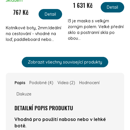
Skladem
1 631 Kč
Detail
767 Kč
Detail
I3 je maska s velkým
zorným polem. Velké přední
Kotníkové boty, 2mm.Ideální
sklo a postranní skla po
na cestování - vhodné na
obou...
loď, paddleboard nebo...
Zobrazit všechny související produkty
Popis
Podobné (4)
Videa (2)
Hodnocení
Diskuze
DETAILNÍ POPIS PRODUKTU
Vhodná pro použití naboso nebo v lehké
botě.