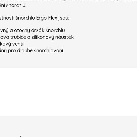
ní šnorchlu.
stnosti šnorchlu Ergo Flex jsou:
vný a otočný držák šnorchlu
ová trubice a silikonový náustek
kový ventil
ný pro dlouhé šnorchlování.