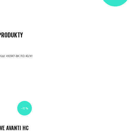
 PRODUKTY
Kód:
410347-BK RD 40/41
–11 %
VE AVANTI HC