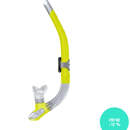
791 Kč
–12 %