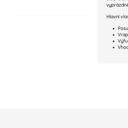
vyprázdně
Hlavní vla
Posu
Vrap
Výfu
Vhod
ZÁPATÍ