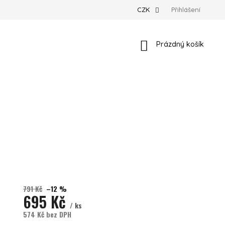
CZK
Přihlášení
Nákupní košík
Prázdný košík
791 Kč
–12 %
695 Kč
/ ks
574 Kč bez DPH