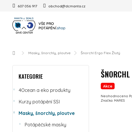
Přejít na obsah
607 056 917
obchod@dcmanta.cz
Domů
Masky, šnorchly, ploutve
Šnorchl Ergo Flex Žlutý
POSTRANNÍ PANEL
Přeskočit kategorie
ŠNORCHL 
KATEGORIE
Akce
4Ocean a eko produkty
Průměrné hodnocení 
Neohodnoceno
P
Značka:
MARES
Kurzy potápění SSI
Masky, šnorchly, ploutve
Potápěčské masky