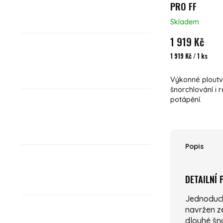
PRO FF
Skladem
1 919 Kč
Měrná cena:
1 919 Kč / 1 ks
Výkonné ploutv
šnorchlování i 
potápění.
Popis
DETAILNÍ
Jednoduch
navržen ze
dlouhé šn