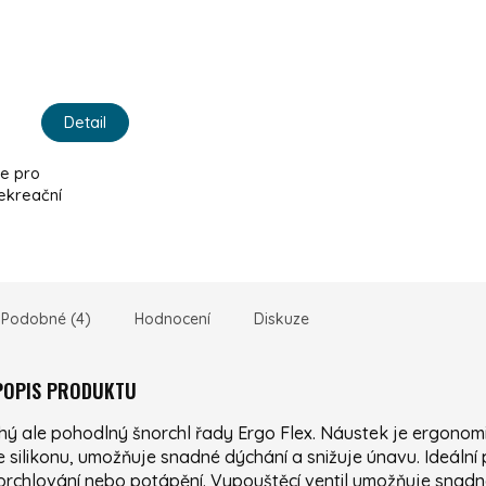
Detail
e pro
rekreační
Podobné (4)
Hodnocení
Diskuze
 POPIS PRODUKTU
ý ale pohodlný šnorchl řady Ergo Flex. Náustek je ergonom
 silikonu, umožňuje snadné dýchání a snižuje únavu. Ideální 
orchlování nebo potápění. Vypouštěcí ventil umožňuje snad