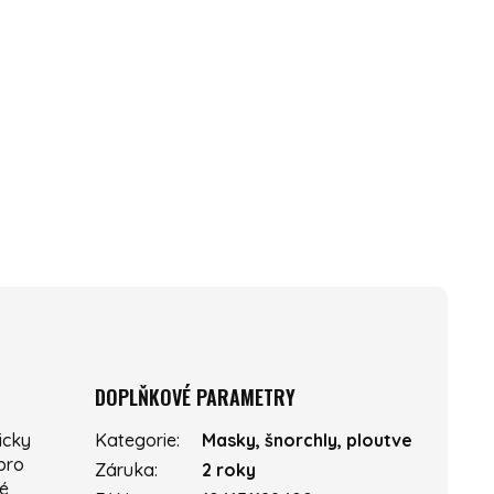
DOPLŇKOVÉ PARAMETRY
icky
Kategorie
:
Masky, šnorchly, ploutve
pro
Záruka
:
2 roky
né