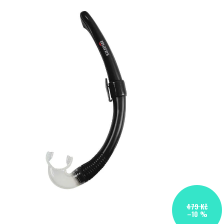
479 Kč
–10 %