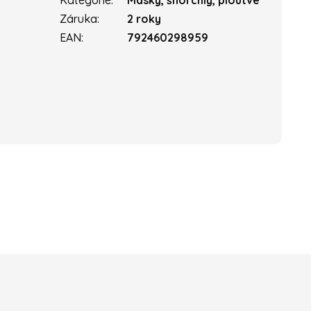
Kategorie
:
Masky, šnorchly, ploutve
Záruka
:
2 roky
EAN
:
792460298959