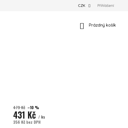
CZK
Přihlášení
Nákupní košík
Prázdný košík
479 Kč
–10 %
431 Kč
/ ks
356 Kč bez DPH