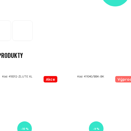
 PRODUKTY
Kód:
410012-ZLUTE XL
Kód:
411040/BBK-BK
Akce
Výpro
–10 %
–9 %