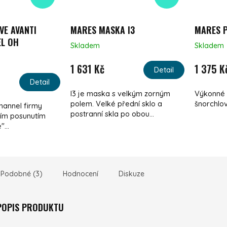
VE AVANTI
MARES MASKA I3
MARES P
L OH
Skladem
Skladem
1 631 Kč
1 375 K
Detail
Detail
I3 je maska s velkým zorným
Výkonné 
polem. Velké přední sklo a
šnorchlo
hannel firmy
postranní skla po obou...
ším posunutím
...
Podobné (3)
Hodnocení
Diskuze
 POPIS PRODUKTU