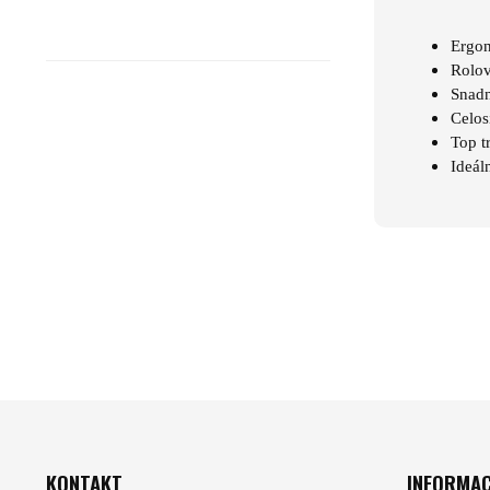
Ergon
Rolov
Snadn
Celos
Top t
Ideál
ZÁPATÍ
KONTAKT
INFORMAC