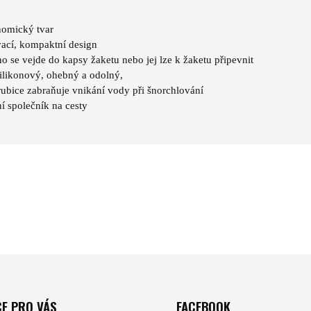
omický tvar
ací, kompaktní design
o se vejde do kapsy žaketu nebo jej lze k žaketu připevnit
ilikonový, ohebný a odolný,
rubice zabraňuje vnikání vody při šnorchlování
ní společník na cesty
E PRO VÁS
FACEBOOK