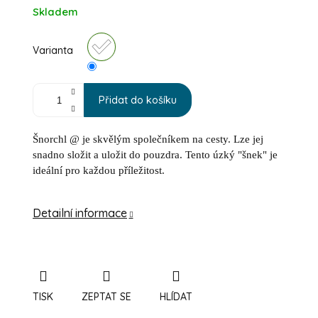
Měrná cena:
Skladem
Varianta
Přidat do košíku
Šnorchl @ je skvělým společníkem na cesty. Lze jej
snadno složit a uložit do pouzdra. Tento úzký "šnek" je
ideální pro každou příležitost.
Detailní informace
TISK
ZEPTAT SE
HLÍDAT