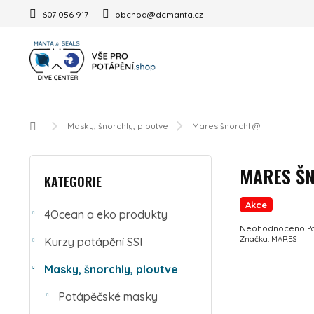
Přejít na obsah
607 056 917
obchod@dcmanta.cz
Domů
Masky, šnorchly, ploutve
Mares šnorchl @
POSTRANNÍ PANEL
Přeskočit kategorie
MARES Š
KATEGORIE
Akce
4Ocean a eko produkty
Průměrné hodnocení 
Neohodnoceno
P
Značka:
MARES
Kurzy potápění SSI
Masky, šnorchly, ploutve
Potápěčské masky