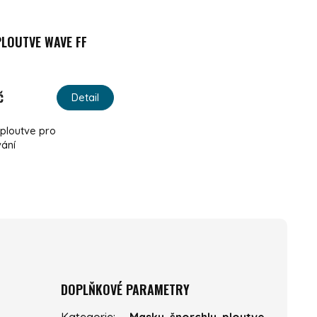
LOUTVE WAVE FF
č
Detail
ploutve pro
vání
DOPLŇKOVÉ PARAMETRY