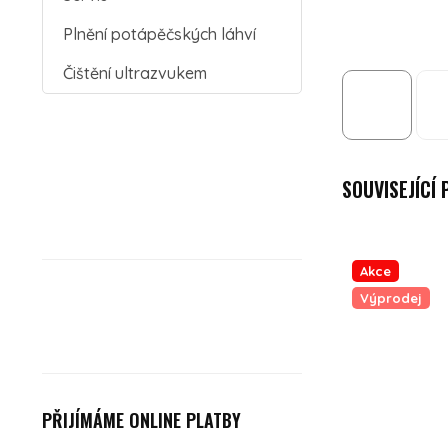
Plnění potápěčských láhví
Čištění ultrazvukem
SOUVISEJÍCÍ
Akce
Výprodej
PŘIJÍMÁME ONLINE PLATBY