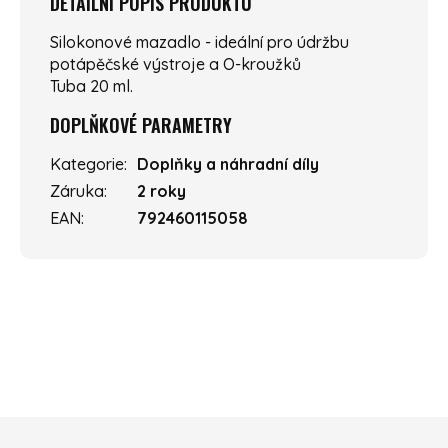
DETAILNÍ POPIS PRODUKTU
Silokonové mazadlo - ideální pro údržbu
potápěčské výstroje a O-kroužků
Tuba 20 ml.
DOPLŇKOVÉ PARAMETRY
Kategorie
:
Doplňky a náhradní díly
Záruka
:
2 roky
EAN
:
792460115058
ZÁPATÍ