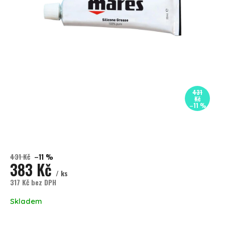
431
Kč
–11 %
431 Kč
–11 %
383 Kč
/ ks
317 Kč bez DPH
Měrná cena:
Skladem