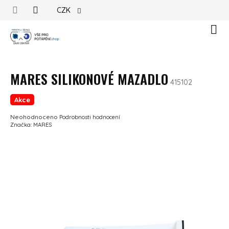
Přejít na obsah
CZK
Náku
MARES SILIKONOVÉ MAZADLO
415102
Akce
Průměrné hodnocení produktu je 0,0 z 5 hvězdiček.
Neohodnoceno
Podrobnosti hodnocení
Značka:
MARES