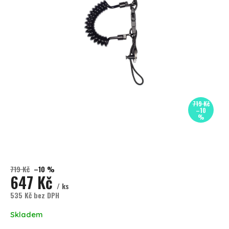
719 Kč
–10
%
719 Kč
–10 %
647 Kč
/ ks
535 Kč bez DPH
Měrná cena:
Skladem