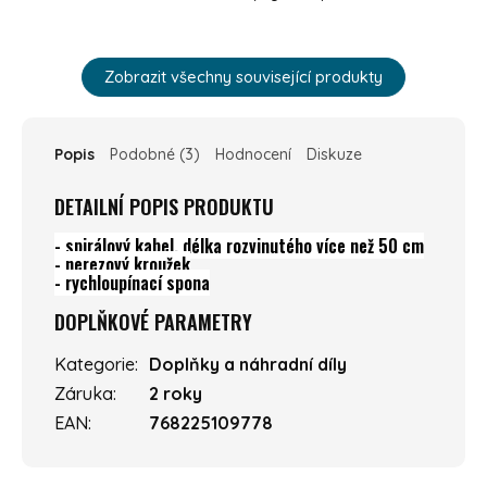
Zobrazit všechny související produkty
Popis
Podobné (3)
Hodnocení
Diskuze
DETAILNÍ POPIS PRODUKTU
- spirálový kabel, délka rozvinutého více než 50 cm
- nerezový kroužek
- rychloupínací spona
DOPLŇKOVÉ PARAMETRY
Kategorie
:
Doplňky a náhradní díly
Záruka
:
2 roky
EAN
:
768225109778