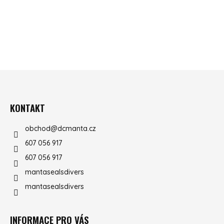
ZÁPATÍ
KONTAKT
obchod
@
dcmanta.cz
607 056 917
607 056 917
mantasealsdivers
mantasealsdivers
INFORMACE PRO VÁS