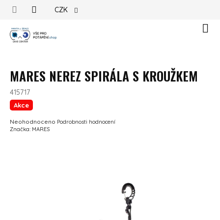
Přejít na obsah
CZK
Náku
MARES NEREZ SPIRÁLA S KROUŽKEM
415717
Akce
Průměrné hodnocení produktu je 0,0 z 5 hvězdiček.
Neohodnoceno
Podrobnosti hodnocení
Značka:
MARES