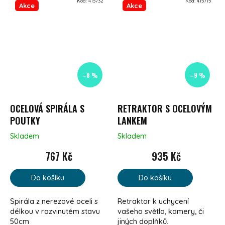
Kód:
415732
Kód:
415715
Akce
Akce
–8 %
–9 %
OCELOVÁ SPIRÁLA S
RETRAKTOR S OCELOVÝM
POUTKY
LANKEM
Skladem
Skladem
767 Kč
935 Kč
Do košíku
Do košíku
Spirála z nerezové oceli s
Retraktor k uchycení
délkou v rozvinutém stavu
vašeho světla, kamery, či
50cm
jiných doplňků.