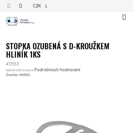
Přejít na obsah
CZK
Náku
STOPKA OZUBENÁ S D-KROUŽKEM
HLINÍK 1KS
417553
Průměrné hodnocení produktu je 0,0 z 5 hvězdiček.
Podrobnosti hodnocení
Neohodnoceno
Značka:
MARES