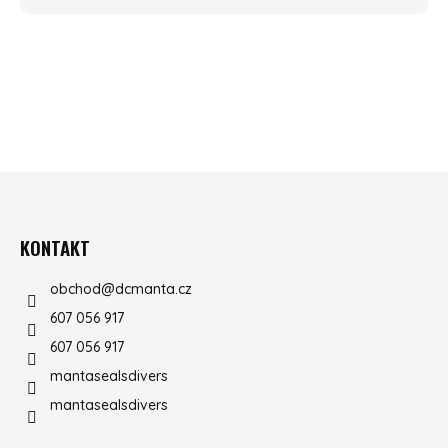
ZÁPATÍ
KONTAKT
obchod
@
dcmanta.cz
607 056 917
607 056 917
mantasealsdivers
mantasealsdivers