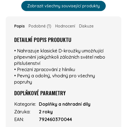
Zobrazit všechny související produkty
Popis
Podobné (1)
Hodnocení
Diskuze
DETAILNÍ POPIS PRODUKTU
• Nahrazuje klasické D-kroužky umožňující
připevnění jakýchkoli záložních světel nebo
příslušenství
• Precizní zpracování z hliníku
• Pevný a odolný, vhodný pro všechny
popruhy
DOPLŇKOVÉ PARAMETRY
Kategorie
:
Doplňky a náhradní díly
Záruka
:
2 roky
EAN
:
792460370044