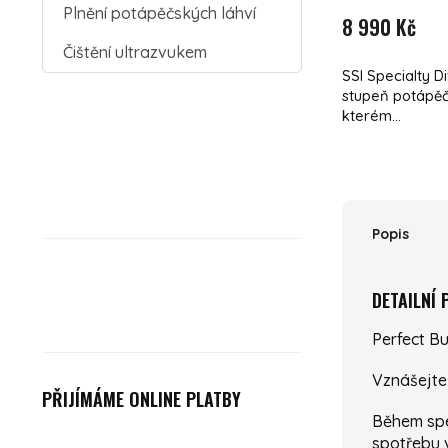
Plnění potápěčských láhví
8 990 Kč
Čištění ultrazvukem
SSI Specialty Di
stupeň potápěč
kterém...
Popis
DETAILNÍ
Perfect B
Vznášejte
PŘIJÍMÁME ONLINE PLATBY
Během spe
spotřebu 