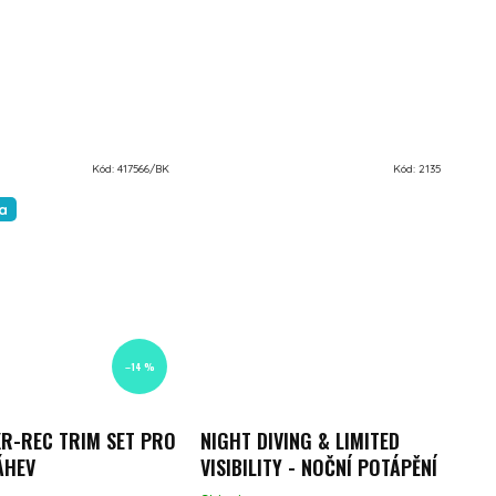
Kód:
417566/BK
Kód:
2135
a
–14 %
R-REC TRIM SET PRO
NIGHT DIVING & LIMITED
ÁHEV
VISIBILITY - NOČNÍ POTÁPĚNÍ