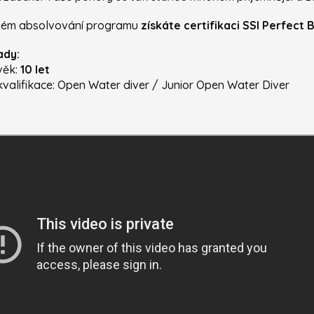
ném absolvování programu
získáte certifikaci SSI Perfect
ady:
věk:
10 let
kvalifikace: Open Water diver / Junior Open Water Diver