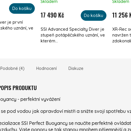
Skladem
Skladem
Do košíku
17 490 Kč
11 256 
Do košíku
ver je první
ského uznání, ve
SSI Advanced Specialty Diver je
XR-Rec s
stupeň potápěčského uznání, ve
navržen 
kterém...
zdokonalit
Podobné (4)
Hodnocení
Diskuze
 POPIS PRODUKTU
uoyancy - perfektní vyvážení
 se pod vodou jak opravdoví mistři a snižte svojí spotřebu 
cializace SSI Perfect Buoyancy se naučíte perfektně ovládat
vzduchu. Vaše ponory se tak stanou mnohem příjemnější a zač