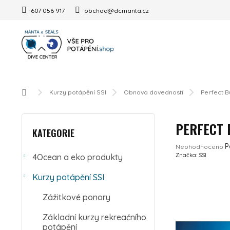
Přejít na obsah
607 056 917
obchod@dcmanta.cz
Domů
Kurzy potápění SSI
Obnova dovedností
Perfect B
POSTRANNÍ PANEL
Přeskočit kategorie
PERFECT 
KATEGORIE
Průměrné hodnoc
P
Neohodnoceno
Značka:
SSI
4Ocean a eko produkty
Kurzy potápění SSI
Zážitkové ponory
Základní kurzy rekreačního
potápění