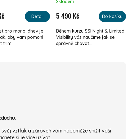
Skladem
Kč
5 490 Kč
Detail
Do košíku
et pro mono láhev je
Během kurzu SSI Night & Limited
tak, aby vám pomohl
Visibility vás naučíme jak se
 trim...
správně chovat...
vzduchu.
 svůj vztlak a zároveň vám napomůže snížit vaši
nete si je více užívat.