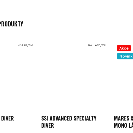
 PRODUKTY
Kód:
87/M6
Kód:
ASD/SSI
Akce
Novink
 DIVER
SSI ADVANCED SPECIALTY
MARES X
DIVER
MONO L
Průměrné hodnocení produktu je 5,0 z 5 hvězdiček.