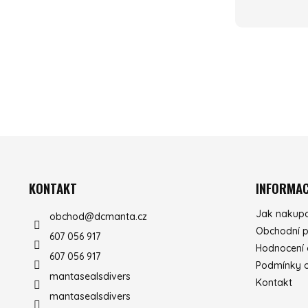
ZÁPATÍ
KONTAKT
INFORMAC
Jak nakup
obchod
@
dcmanta.cz
Obchodní 
607 056 917
Hodnocení
607 056 917
Podmínky o
mantasealsdivers
Kontakt
mantasealsdivers