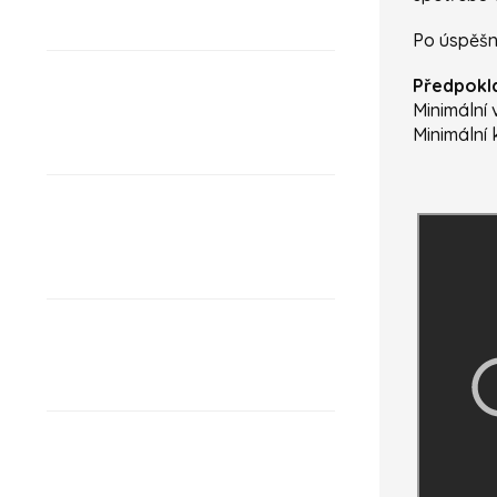
Po úspěš
Předpokl
Minimální 
Minimální 