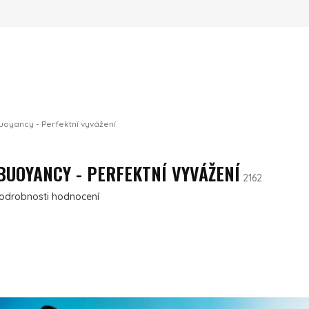
uoyancy - Perfektní vyvážení
BUOYANCY - PERFEKTNÍ VYVÁŽENÍ
2162
ení produktu je 0,0 z 5 hvězdiček.
odrobnosti hodnocení