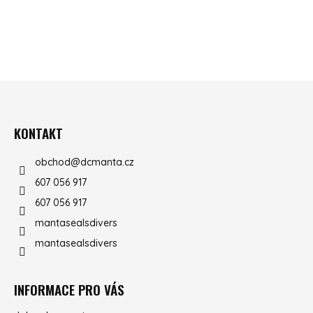
ZÁPATÍ
KONTAKT
obchod
@
dcmanta.cz
607 056 917
607 056 917
mantasealsdivers
mantasealsdivers
INFORMACE PRO VÁS