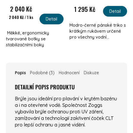
2 040 Kč
1 295 Kč
Detail
Měrná cena:
2 040 Kč / 1 ks
Detail
Modro-černé pánské triko s
krátkým rukávem určené
Měkké, ergonomicky
pro všechny vodní...
tvarované botky se
stabilizačními boky
Popis
Podobné (3)
Hodnocení
Diskuze
DETAILNÍ POPIS PRODUKTU
Brýle jsou ideální pro plavání v krytém bazénu
a i na otevřené vodě. Společnost Zoggs
vybavila brýle ochranou proti UV záření,
zamlžování a technologií zakřivení čoček CLT
pro lepší ochranu a jasné vidění.