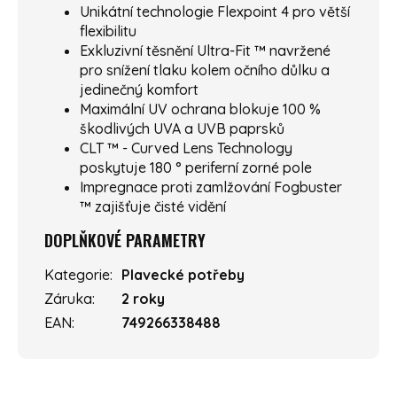
Unikátní technologie Flexpoint 4 pro větší
flexibilitu
Exkluzivní těsnění Ultra-Fit ™ navržené
pro snížení tlaku kolem očního důlku a
jedinečný komfort
Maximální UV ochrana blokuje 100 %
škodlivých UVA a UVB paprsků
CLT ™ - Curved Lens Technology
poskytuje 180 ° periferní zorné pole
Impregnace proti zamlžování Fogbuster
™ zajišťuje čisté vidění
DOPLŇKOVÉ PARAMETRY
Kategorie
:
Plavecké potřeby
Záruka
:
2 roky
EAN
:
749266338488