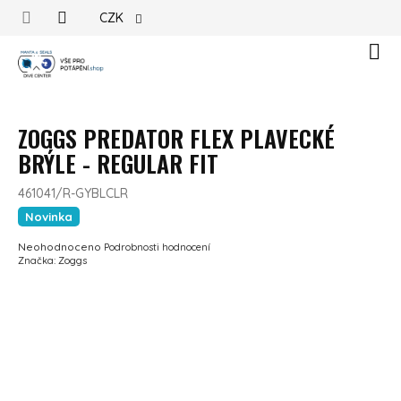
Přejít na obsah
CZK
Náku
ZOGGS PREDATOR FLEX PLAVECKÉ
BRÝLE - REGULAR FIT
461041/R-GYBLCLR
Novinka
Průměrné hodnocení produktu je 0,0 z 5 hvězdiček.
Neohodnoceno
Podrobnosti hodnocení
Značka:
Zoggs