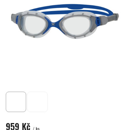
959 Kč
/ ks