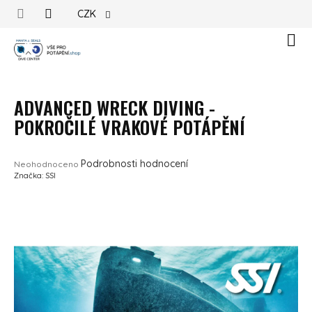
Přejít na obsah
CZK
Náku
ADVANCED WRECK DIVING -
POKROČILÉ VRAKOVÉ POTÁPĚNÍ
Průměrné hodnocení produktu je 0,0 z 5 hvězdiček.
Podrobnosti hodnocení
Neohodnoceno
Značka:
SSI