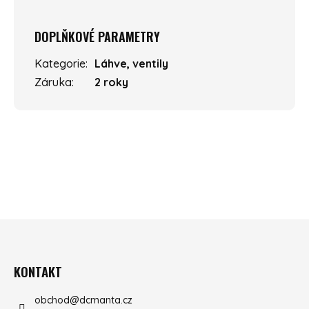
DOPLŇKOVÉ PARAMETRY
Kategorie
:
Láhve, ventily
Záruka
:
2 roky
ZÁPATÍ
KONTAKT
obchod
@
dcmanta.cz