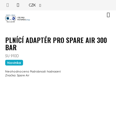
Přejít na obsah
CZK
Náku
PLNÍCÍ ADAPTÉR PRO SPARE AIR 300
BAR
SU 910D
Novinka
Průměrné hodnocení produktu je 0,0 z 5 hvězdiček.
Neohodnoceno
Podrobnosti hodnocení
Značka:
Spare Air