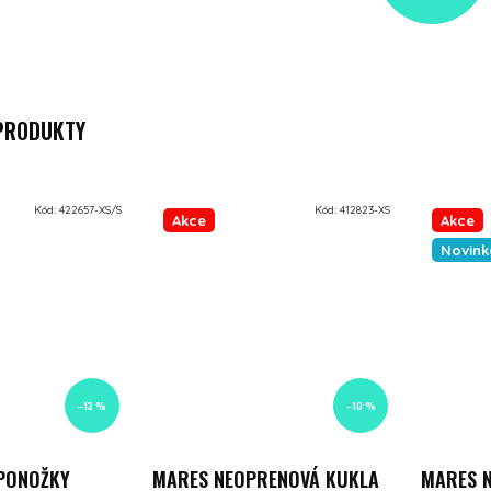
 PRODUKTY
Kód:
422657-XS/S
Kód:
412823-XS
Akce
Akce
Novink
–13 %
–10 %
PONOŽKY
MARES NEOPRENOVÁ KUKLA
MARES 