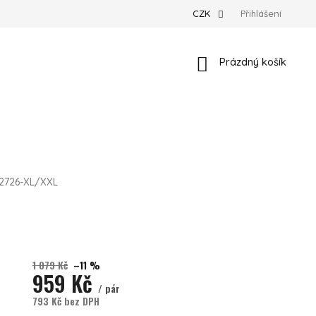
CZK
Přihlášení
Nákupní košík
Prázdný košík
2726-XL/XXL
1 079 Kč
–11 %
959 Kč
/ pár
793 Kč bez DPH