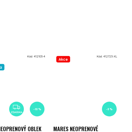
Kód:
412103-4
Kód:
412723-XL
Akce
a
ZDARMA
–10 %
–9 %
ZDARMA
NEOPRENOVÝ OBLEK
MARES NEOPRENOVÉ