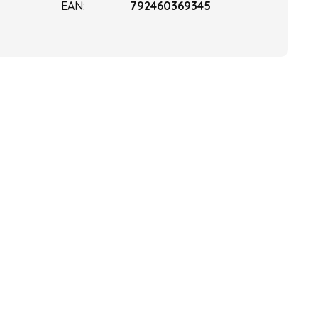
EAN
:
792460369345