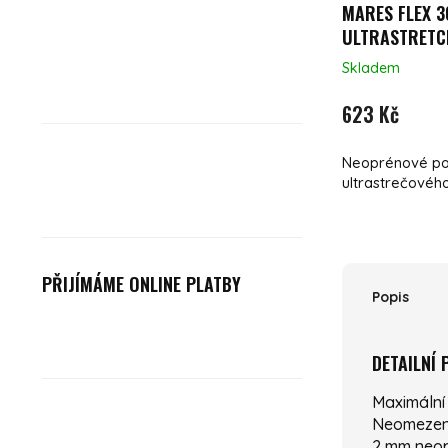
MARES FLEX 3
ULTRASTRETC
Skladem
623 Kč
Neoprénové po
ultrastrečovéh
PŘIJÍMÁME ONLINE PLATBY
Popis
DETAILNÍ
Maximální
Neomezený
2 mm neo