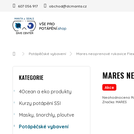
Přejít na obsah
607 056 917
obchod@dcmanta.cz
Domů
Potápěčské vybavení
Mares neoprenové rukavice Fle
POSTRANNÍ PANEL
Přeskočit kategorie
MARES NE
KATEGORIE
Akce
4Ocean a eko produkty
Průměrné hodnocení 
Neohodnoceno
P
Značka:
MARES
Kurzy potápění SSI
Masky, šnorchly, ploutve
Potápěčské vybavení