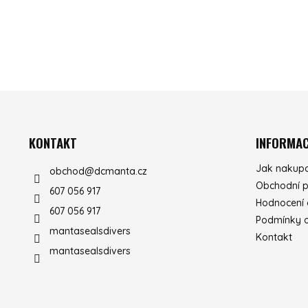
ZÁPATÍ
KONTAKT
INFORMAC
Jak nakup
obchod
@
dcmanta.cz
Obchodní 
607 056 917
Hodnocení
607 056 917
Podmínky o
mantasealsdivers
Kontakt
mantasealsdivers