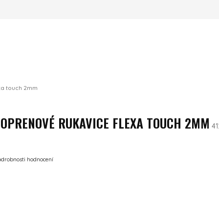
xa touch 2mm
OPRENOVÉ RUKAVICE FLEXA TOUCH 2MM
41
produktu je 0,0 z 5 hvězdiček.
odrobnosti hodnocení