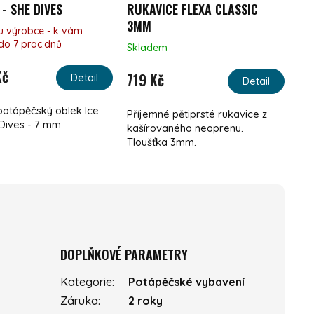
 - SHE DIVES
RUKAVICE FLEXA CLASSIC
3MM
u výrobce - k vám
o 7 prac.dnů
Skladem
Kč
719 Kč
Detail
Detail
otápěčský oblek Ice
Příjemné pětiprsté rukavice z
 Dives - 7 mm
kašírovaného neoprenu.
Tloušťka 3mm.
DOPLŇKOVÉ PARAMETRY
Kategorie
:
Potápěčské vybavení
Záruka
:
2 roky