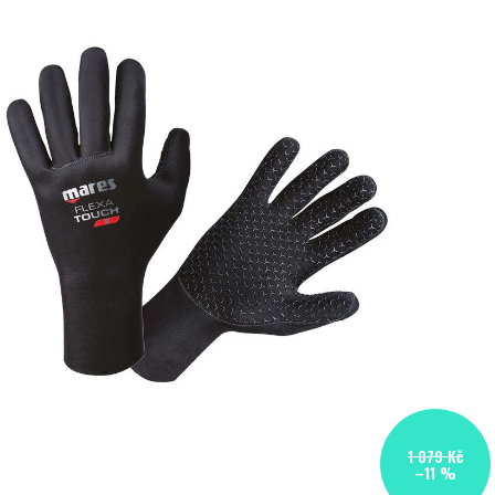
1 079 Kč
–11 %