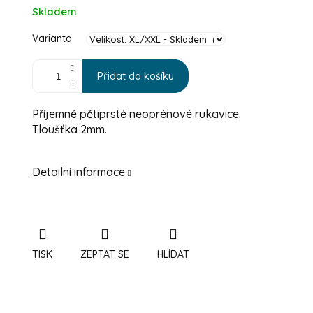
Měrná cena:
Skladem
Varianta
Přidat do košíku
Příjemné pětiprsté neoprénové rukavice.
Tloušťka 2mm.
Detailní informace
TISK
ZEPTAT SE
HLÍDAT