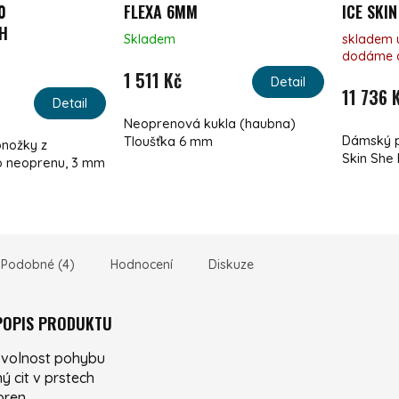
0
FLEXA 6MM
ICE SKIN
H
Skladem
skladem 
dodáme d
1 511 Kč
Detail
11 736 
Detail
Neoprenová kukla (haubna)
Dámský p
Tloušťka 6 mm
nožky z
Skin She
o neoprenu, 3 mm
Podobné (4)
Hodnocení
Diskuze
 POPIS PRODUKTU
 volnost pohybu
 cit v prstech
pren