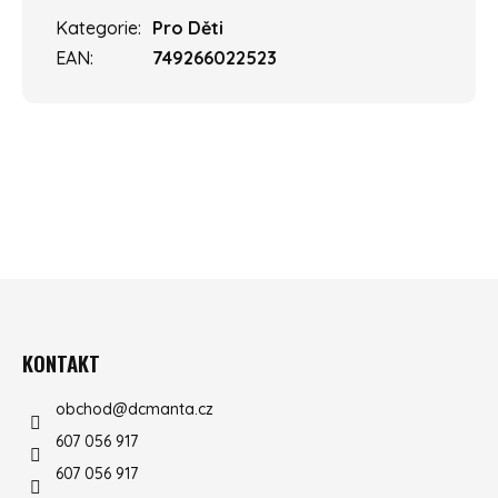
Kategorie
:
Pro Děti
EAN
:
749266022523
ZÁPATÍ
KONTAKT
obchod
@
dcmanta.cz
607 056 917
607 056 917