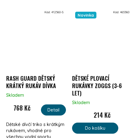
Kód:
412560-S
Kód:
465360
Novinka
RASH GUARD DĚTSKÝ
DĚTSKÉ PLOVACÍ
KRÁTKÝ RUKÁV DÍVKA
RUKÁVKY ZOGGS (3-6
LET)
Skladem
Skladem
768 Kč
Detail
214 Kč
Dětské dívčí triko s krátkým
Do košíku
rukávem, vhodné pro
všechny vodní sporty.