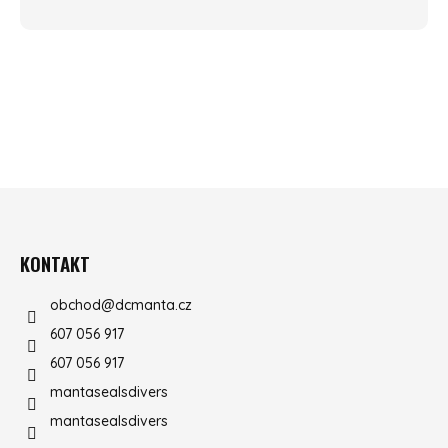
ZÁPATÍ
KONTAKT
obchod
@
dcmanta.cz
607 056 917
607 056 917
mantasealsdivers
mantasealsdivers