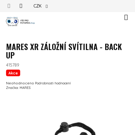
Přejít na obsah
CZK
Náku
MARES XR ZÁLOŽNÍ SVÍTILNA - BACK
UP
415789
Akce
Průměrné hodnocení produktu je 0,0 z 5 hvězdiček.
Neohodnoceno
Podrobnosti hodnocení
Značka:
MARES