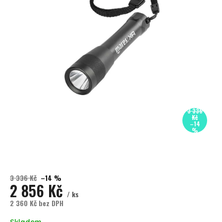
3 336
Kč
–14
%
3 336 Kč
–14 %
2 856 Kč
/ ks
2 360 Kč bez DPH
Měrná cena:
Skladem