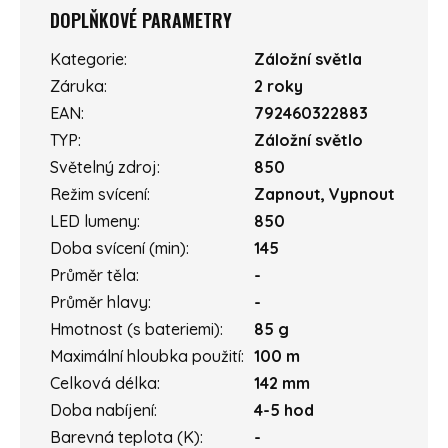
DOPLŇKOVÉ PARAMETRY
Kategorie
:
Záložní světla
Záruka
:
2 roky
EAN
:
792460322883
TYP
:
Záložní světlo
Světelný zdroj
:
850
Režim svícení
:
Zapnout, Vypnout
LED lumeny
:
850
Doba svícení (min)
:
145
Průměr těla
:
-
Průměr hlavy
:
-
Hmotnost (s bateriemi)
:
85 g
Maximální hloubka použití
:
100 m
Celková délka
:
142 mm
Doba nabíjení
:
4-5 hod
Barevná teplota (K)
:
-