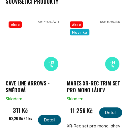
SOUVISEJÍCÍ PRODUKTY
Kód:
415759/WH
Kód:
417566/BK
Akce
Akce
Novinka
–13
–14
%
%
CAVE LINE ARROWS -
MARES XR-REC TRIM SET
SMĚROVÁ
PRO MONO LÁHEV
Skladem
Skladem
311 Kč
11 256 Kč
Detail
Měrná cena:
62,20 Kč / 1 ks
Detail
XR-Rec set pro mono láhev