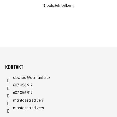
3
položek celkem
OVLÁDACÍ PRVKY VÝPISU
ZÁPATÍ
KONTAKT
obchod
@
dcmanta.cz
607 056 917
607 056 917
mantasealsdivers
mantasealsdivers