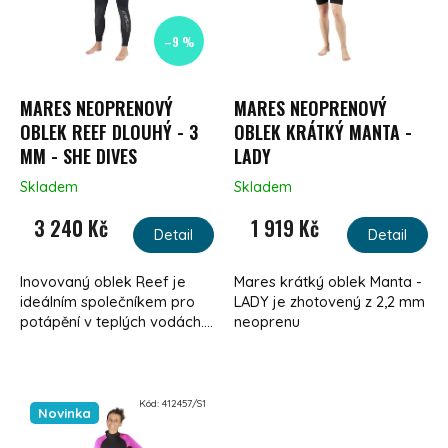
–9 %
MARES NEOPRENOVÝ
MARES NEOPRENOVÝ
OBLEK REEF DLOUHÝ - 3
OBLEK KRÁTKÝ MANTA -
MM - SHE DIVES
LADY
Skladem
Skladem
Průměrné hodnocení produktu je 5,0 z 5 hvězdi
3 240 Kč
1 919 Kč
Detail
Detail
Inovovaný oblek Reef je
Mares krátký oblek Manta -
ideálním společníkem pro
LADY je zhotovený z 2,2 mm
potápění v teplých vodách....
neoprenu
Kód:
412457/S1
Novinka