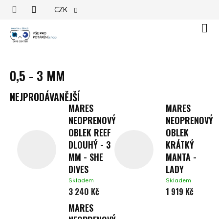
Přejít na obsah
CZK
Náku
0,5 - 3 MM
NEJPRODÁVANĚJŠÍ
MARES
MARES
NEOPRENOVÝ
NEOPRENOVÝ
OBLEK REEF
OBLEK
DLOUHÝ - 3
KRÁTKÝ
MM - SHE
MANTA -
DIVES
LADY
Skladem
Skladem
3 240 Kč
1 919 Kč
MARES