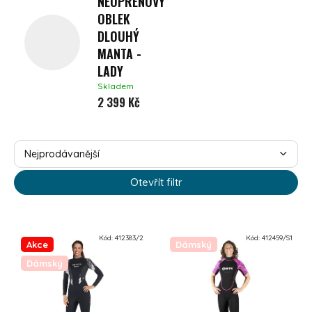
NEOPRENOVÝ
OBLEK
DLOUHÝ
MANTA -
LADY
Skladem
2 399 Kč
ŘAZENÍ PRODUKTŮ
Nejprodávanější
Nejlevnější
Otevřít filtr
Nejdražší
VÝPIS PRODUKTŮ
Abecedně
Kód:
412383/2
Kód:
412459/S1
Akce
Dámský
Dámský