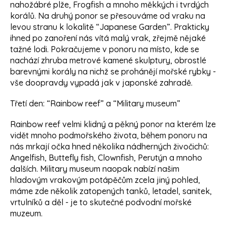
nahožábré plže, Frogfish a mnoho měkkých i tvrdých
korálů. Na druhý ponor se přesouváme od vraku na
levou stranu k lokalitě “Japanese Garden”. Prakticky
ihned po zanoření nás vítá malý vrak, zřejmě nějaké
tažné lodi. Pokračujeme v ponoru na místo, kde se
nachází zhruba metrové kamené skulptury, obrostlé
barevnými korály na nichž se prohánějí mořské rybky -
vše doopravdy vypadá jak v japonské zahradě.
Třetí den: “Rainbow reef” a “Military museum”
Rainbow reef velmi klidný a pěkný ponor na kterém lze
vidět mnoho podmořského života, během ponoru na
nás mrkají očka hned několika nádherných živočichů:
Angelfish, Buttefly fish, Clownfish, Perutýn a mnoho
dalších. Military museum naopak nabízí našim
hladovým vrakovým potápěčům zcela jiný pohled,
máme zde několik zatopených tanků, letadel, sanitek,
vrtulníků a děl - je to skutečné podvodní mořské
muzeum.