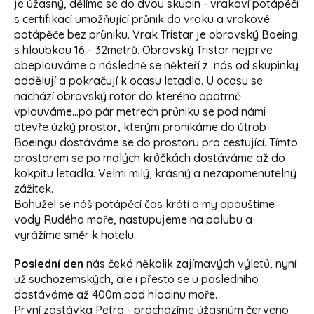
je úžasný, dělíme se do dvou skupin - vrakoví potápěči
s certifikací umožňující průnik do vraku a vrakové
potápěče bez průniku. Vrak Tristar je obrovský Boeing
s hloubkou 16 - 32metrů. Obrovský Tristar nejprve
obeplouváme a následně se někteří z nás od skupinky
oddělují a pokračují k ocasu letadla. U ocasu se
nachází obrovský rotor do kterého opatrně
vplouváme...po pár metrech průniku se pod námi
otevře úzký prostor, kterým pronikáme do útrob
Boeingu dostáváme se do prostoru pro cestující. Tímto
prostorem se po malých krůčkách dostáváme až do
kokpitu letadla. Velmi milý, krásný a nezapomenutelný
zážitek.
Bohužel se náš potápěcí čas krátí a my opouštíme
vody Rudého moře, nastupujeme na palubu a
vyrážíme směr k hotelu.
Poslední den
nás čeká několik zajímavých výletů, nyní
už suchozemských, ale i přesto se u posledního
dostáváme až 400m pod hladinu moře.
První zastávka Petra - procházíme úžasným červeno