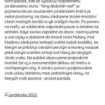
horní palubě, kde se vystavují rozpálenému
jordánskému slunci. “King Abdullah reef” je
pojmenován po současném jordánském králi a je
velice prostorný, na útesu sledujeme široké množství
všech možných korálů a ryb a bílých murén. Po ponoru
na reefu, se oddáváme odpolední pauze a čekáme na
setmění. Když slunko zapadne za obzor, nastrojujeme
si své cajky a skáčeme do tmavé noční hlubiny. Pod
hladinou sledujeme kmitající světla našich buddíků, ke
kterým se přibližují odvážní perutýni a murény naopak
před ostrým světlem strkají své hlavy do skrytých
útrob vraku. Na palubě objevujeme prapodivné
mořské červy s monumentální délkou až 1metru a
roztřepenými ústy. K závěru ponoru podplouváme
vrak úzkou štěrbinou mezi jednotlivými útesy, na
kterých vrak spočívá - prostě paráda.