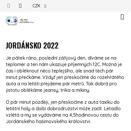
Přejít na obsah
CZK
Náku
JORDÁNSKO 2022
Je pátek ráno, poslední zářijový den, díváme se na
teploměr a ten nám ukazuje příjemných 12C. Možná je
čas i obléknout něco teplejšího, ale snad těch pár
minut přečkáme. Vždyť jen přeskočíme do rozehřátého
auta a na letišti přejdeme pár metrů. Tak dobrá pro
jistotu oblékáme jeansy, trika a mikiny.
O pár minut později, jen přeskočíme z auta taxíku do
letištní haly a další dobrodružství může začít. Letadlo
vzlétá a my se vydáváme na 4,5hodinovou cestu do
Jordánského hašimovského království.