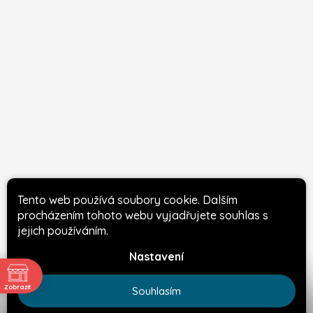
Tento web používá soubory cookie. Dalším
procházením tohoto webu vyjadřujete souhlas s
jejich používáním.
Diving club Manta
Café Bar Manta
Nastavení
Zobrazit
Souhlasím
ě
Copyright 2026
Manta & Seals Potápěčské Centrum
. Všechna