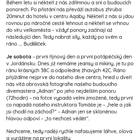
Během letu si někteří z nás zdřímnou a sní o budoucích
ponorech. Po přistání nás převáží autobus zhruba
20minut do hotelu v centru Aqaby. Někteří z nás si jdou
rovnou po náročné cestě lehnout a někteří se vrhnou
do víru velkoměsta – vždyť ponory začínají až
následující den. Tedy nabrat síly, každý po svém a
ráno …. Budíííííček.
Je sobota
– první říjnový den a první potápěčský den
v Jordánsku. Dnes již nemáme jeansy a mikiny, je tu po
ránu krásných 38C a odpoledne žhavých 42C. Ráno
přijíždíme nejprve do našeho dive centra, hned u dveří
nás vítá obrovská fotografie našeho budoucího
divemastera „Adnan“ po jeho nejdelším ponoru
(72hodin) – na fotce vypadá velmi zmoženě, tedy první
co napadá našeho instruktora Tomáše je – „hele a jak
jsi chodil na záchod?“ – Adnan jen se skloněnou
hlavou odpoví – „to nechceš vědět“.
Nechceme, tedy raději rychle nafasujeme láhve, olova
a vyrážíme na první lokality.