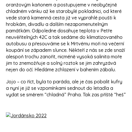
oranžovým kaňonem a postupujeme v neobyčejně
chladném vánku až ke starobylé pokladnici, od které
vede stará kamenná cesta již ve vyprahlé poušti k
hrobkám, divadlu a dalším nezapomenutelným
památkám. Odpoledne dosahuje teplota v Petře
neuvěřitelných 42C a tak sedáme do klimatizovaného
autobusu a přesouváme se k Mrtvému moři na večerní
koupání se západem slunce. Někteří z nás se zde snaží
alespoň trochu zanořit, nicméně vysoká salinita moře
jim to znemožňuje a solný roztok se jim zahryzává
nejen do očí. Hledáme zchlazení v bahením zábalu.
Jojo – co říct, byla to paráda, ale je čas pobalit kufry
a nyní je již se vzpomínkami sednout do letadla a
vydat se směrem “chladná” Praha. Tak zas příště “heš”