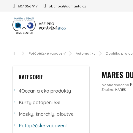
Přejít na obsah
607 056 917
obchod@dcmanta.cz
Domů
Potápěčské vybavení
Automatiky
Doplňky pro au
POSTRANNÍ PANEL
Přeskočit kategorie
MARES DU
KATEGORIE
Průměrné hodnoc
P
Neohodnoceno
Značka:
MARES
4Ocean a eko produkty
Kurzy potápění SSI
Masky, šnorchly, ploutve
Potápěčské vybavení