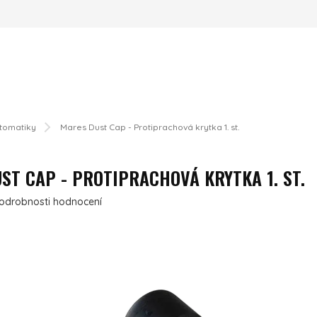
tomatiky
Mares Dust Cap - Protiprachová krytka 1. st.
ST CAP - PROTIPRACHOVÁ KRYTKA 1. ST.
ení produktu je 0,0 z 5 hvězdiček.
odrobnosti hodnocení