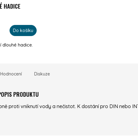
É HADICE
Do košíku
ní dlouhé hadice.
Hodnocení
Diskuze
 POPIS PRODUKTU
upně proti vniknutí vody a nečistot. K dostání pro DIN nebo INT