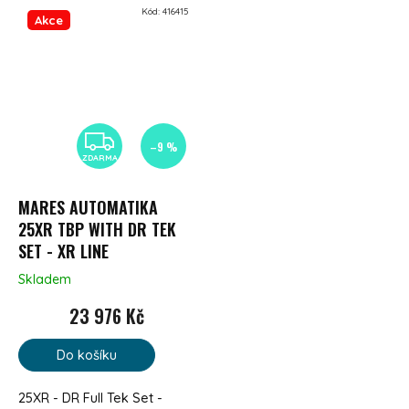
Kód:
416415
Akce
ZDARMA
–9 %
ZDARMA
MARES AUTOMATIKA
25XR TBP WITH DR TEK
SET - XR LINE
Skladem
23 976 Kč
Do košíku
25XR - DR Full Tek Set -