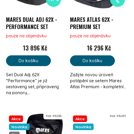
%
MARES DUAL ADJ 62X -
MARES ATLAS 62X -
PERFORMANCE SET
PREMIUM SET
pouze na objenávku
pouze na objenávku
13 896 Kč
16 296 Kč
Do košíku
Do košíku
Set Dual Adj 62X
Zažijte novou úroveň
"Performance" je již
potápění se setem Mares
sestavený set, připravený
Atlas Premium - kompletní...
na ponory,...
Kód:
416286
Kód:
416283
Akce
Akce
Novinka
Novinka