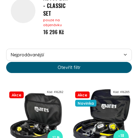
- CLASSIC
SET
pouze na
objenávku
16 296 Kč
ŘAZENÍ PRODUKTŮ
Nejprodávanější
Nejlevnější
Otevřít filtr
Nejdražší
VÝPIS PRODUKTŮ
Abecedně
Kód:
416282
Kód:
416285
Akce
Akce
Novinka
–18
–17 %