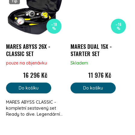
Tip
–18
–16
%
%
MARES ABYSS 26X -
MARES DUAL 15X -
CLASSIC SET
STARTER SET
pouze na objenávku
Skladem
16 296 Kč
11 976 Kč
Do košíku
Do košíku
MARES ABYSS CLASSIC -
kompletní sestavený set
Ready to dive. Legendární...