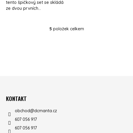
tento špičkový set se skládá
ze dvou prvních...
5
položek celkem
OVLÁDACÍ PRVKY VÝPISU
ZÁPATÍ
KONTAKT
obchod
@
dcmanta.cz
607 056 917
607 056 917