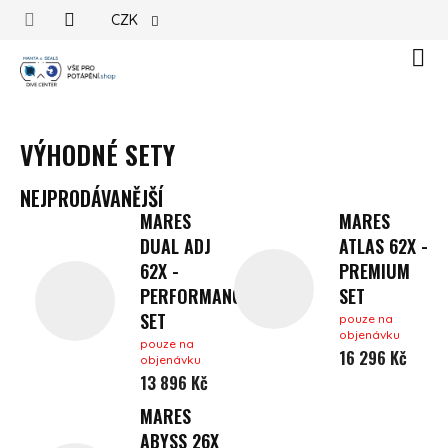
Přejít na obsah
CZK
Náku
VÝHODNÉ SETY
NEJPRODÁVANĚJŠÍ
MARES
MARES
DUAL ADJ
ATLAS 62X -
62X -
PREMIUM
PERFORMANCE
SET
SET
pouze na
objenávku
pouze na
16 296 Kč
objenávku
13 896 Kč
MARES
ABYSS 26X