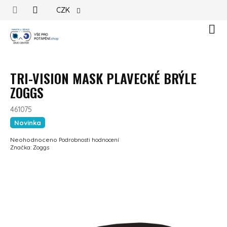
Přejít na obsah
CZK
Náku
TRI-VISION MASK PLAVECKÉ BRÝLE
ZOGGS
461075
Novinka
Průměrné hodnocení produktu je 0,0 z 5 hvězdiček.
Neohodnoceno
Podrobnosti hodnocení
Značka:
Zoggs