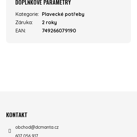
DOPLŇKOVÉ PARAMETRY
Kategorie
:
Plavecké potřeby
Záruka
:
2 roky
EAN
:
749266079190
ZÁPATÍ
KONTAKT
obchod
@
dcmanta.cz
607 056 917