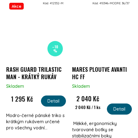
Kód:
412552-M
Kód:
410346-MODRE 36/37
Akce
–10
%
RASH GUARD TRILASTIC
MARES PLOUTVE AVANTI
MAN - KRÁTKÝ RUKÁV
HC FF
Skladem
Skladem
2 040 Kč
1 295 Kč
Detail
Měrná cena:
2 040 Kč / 1 ks
Detail
Modro-černé pánské triko s
krátkým rukávem určené
Měkké, ergonomicky
pro všechny vodní...
tvarované botky se
stabilizačními boky