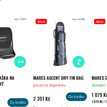
UKTŮ
Kód:
415471
Kód:
425568
Akce
Akce
–10
–8 %
%
AŠKA NA
MARES ASCENT DRY FIN BAG
MARES C
V2
pouze na objenávku
Skladem
1 079 K
Do košíku
2 351 Kč
Měrná cena
1 079 Kč / 1
Do košíku