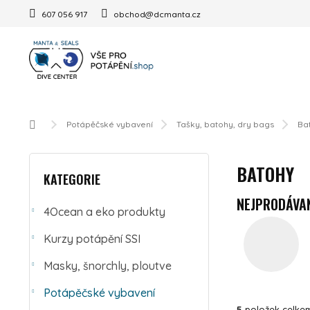
Přejít na obsah
607 056 917
obchod@dcmanta.cz
Domů
Potápěčské vybavení
Tašky, batohy, dry bags
Ba
POSTRANNÍ PANEL
Přeskočit kategorie
BATOHY
KATEGORIE
NEJPRODÁVAN
4Ocean a eko produkty
Kurzy potápění SSI
Masky, šnorchly, ploutve
Potápěčské vybavení
5
položek celke