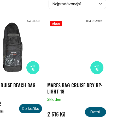
Nejprodávanější
Nejlevnější
Kód:
415446
Kód:
415490/YL
Akce
Nejdražší
Abecedně
–10
–15
%
%
RUISE BEACH BAG
MARES BAG CRUISE DRY BP-
LIGHT 18
Skladem
č
Do košíku
:
 ks
Detail
2 616 Kč