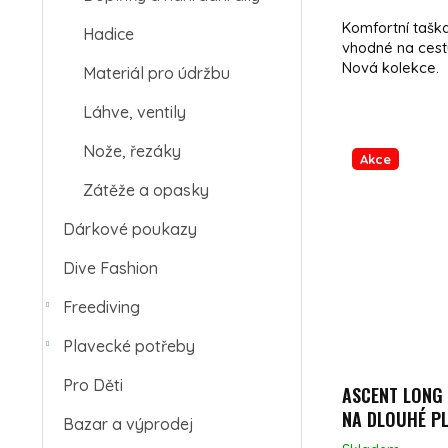
Komfortní tašk
Hadice
vhodné na cesty
Nová kolekce.
Materiál pro údržbu
Láhve, ventily
Nože, řezáky
Akce
Zátěže a opasky
Dárkové poukazy
Dive Fashion
Freediving
Plavecké potřeby
Pro Děti
ASCENT LONG 
NA DLOUHÉ P
Bazar a výprodej