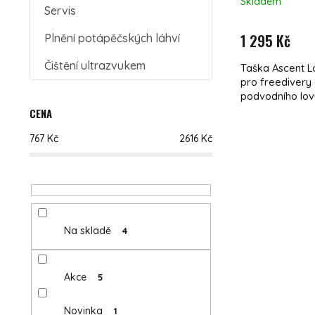
Skladem
Servis
1 295 Kč
Plnění potápěčských láhví
Čištění ultrazvukem
Taška Ascent Lo
pro freedivery 
podvodního lovu.
CENA
767
Kč
2616
Kč
Na skladě
4
Akce
5
Novinka
1