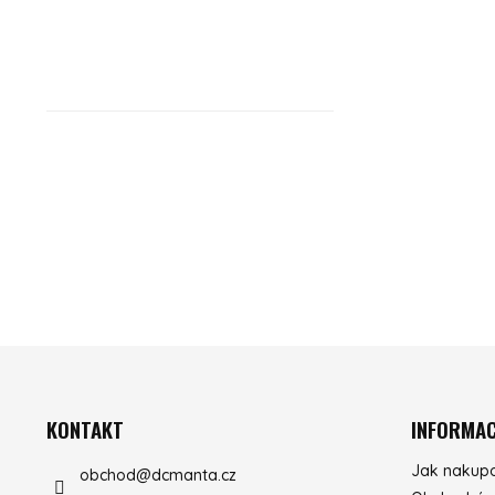
ZÁPATÍ
KONTAKT
INFORMAC
Jak nakup
obchod
@
dcmanta.cz