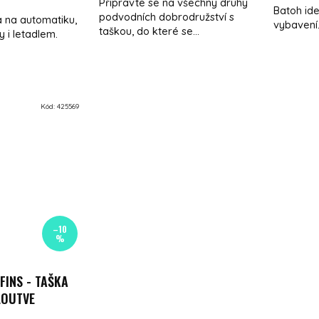
Připravte se na všechny druhy
Batoh ide
podvodních dobrodružství s
a na automatiku,
vybavení
taškou, do které se...
 i letadlem.
Kód:
425569
–10
%
FINS - TAŠKA
LOUTVE