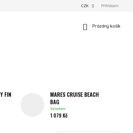
CZK
Přihlášení
Nákupní košík
Prázdný košík
Y FIN
MARES CRUISE BEACH
BAG
Skladem
1 079 Kč
ŘAZENÍ PRODUKTŮ