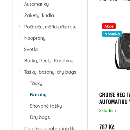
Automatiky
VÝPIS PROD
Žakety, křídla
Akce
Počítače, měřící přístroje
Novinka
Neopreny
Světla
Bojky, Reely, Karabiny
Tašky, batohy, dry bags
Tašky
CRUISE REG T
Batohy
AUTOMATIKU 
Síťované tašky
Skladem
Dry bags
767 Kč
Doplňky a náhradní díly