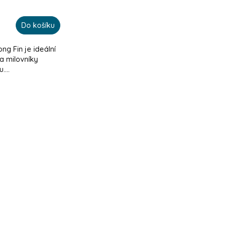
Do košíku
ng Fin je ideální
a milovníky
...
OVLÁDACÍ