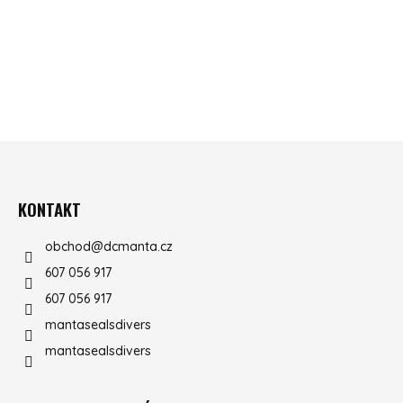
ZÁPATÍ
KONTAKT
obchod
@
dcmanta.cz
607 056 917
607 056 917
mantasealsdivers
mantasealsdivers