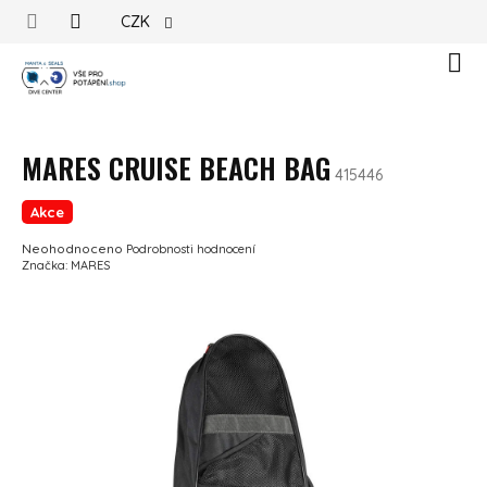
Přejít na obsah
CZK
Náku
MARES CRUISE BEACH BAG
415446
Akce
Průměrné hodnocení produktu je 0,0 z 5 hvězdiček.
Neohodnoceno
Podrobnosti hodnocení
Značka:
MARES