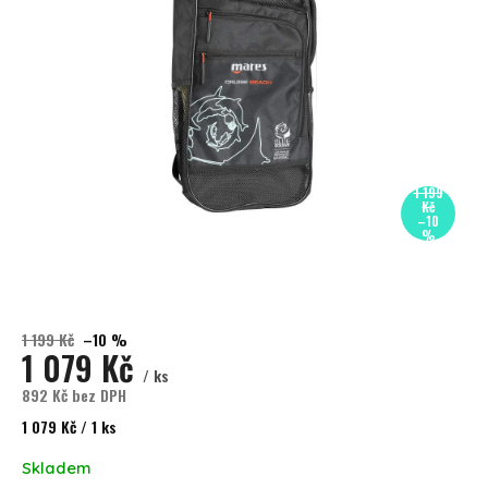
1 199
Kč
–10
%
1 199 Kč
–10 %
1 079 Kč
/ ks
892 Kč bez DPH
Měrná cena:
1 079 Kč / 1 ks
Skladem