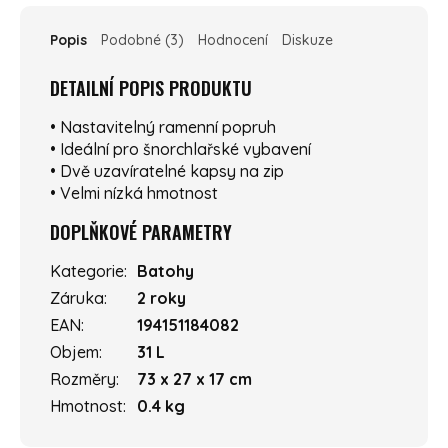
Popis
Podobné (3)
Hodnocení
Diskuze
DETAILNÍ POPIS PRODUKTU
• Nastavitelný ramenní popruh
• Ideální pro šnorchlařské vybavení
• Dvě uzavíratelné kapsy na zip
• Velmi nízká hmotnost
DOPLŇKOVÉ PARAMETRY
Kategorie
:
Batohy
Záruka
:
2 roky
EAN
:
194151184082
Objem
:
31 L
Rozměry
:
73 x 27 x 17 cm
Hmotnost
:
0.4 kg